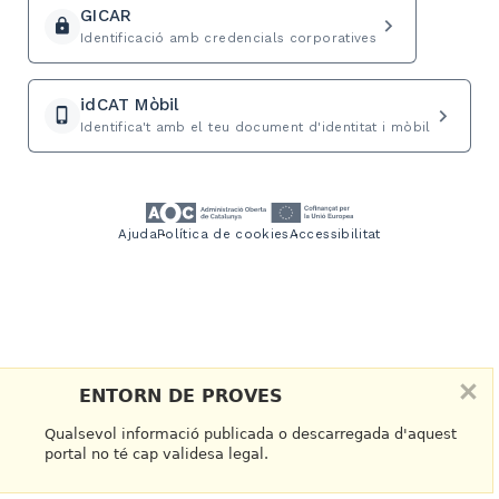
GICAR
navigate_next
lock
Identificació amb credencials corporatives
idCAT Mòbil
navigate_next
phone_iphone
Identifica't amb el teu document d'identitat i mòbil
Ajuda
Política de cookies
Accessibilitat
×
ENTORN DE PROVES
Qualsevol informació publicada o descarregada d'aquest
portal no té cap validesa legal.